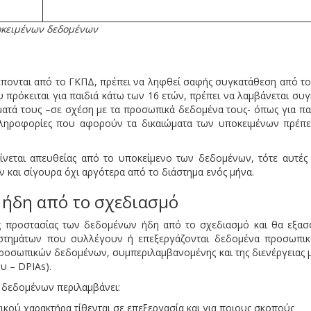
οκειμένων δεδομένων
τρέπονται από το ΓΚΠΔ, πρέπει να ληφθεί σαφής συγκατάθεση από τ
πρόκειται για παιδιά κάτω των 16 ετών, πρέπει να λαμβάνεται συ
ματά τους –σε σχέση με τα προσωπικά δεδομένα τους- όπως για παρ
ληροφορίες που αφορούν τα δικαιώματα των υποκειμένων πρέπει
εται απευθείας από το υποκείμενο των δεδομένων, τότε αυτές ο
 και σίγουρα όχι αργότερα από το διάστημα ενός μήνα.
 ήδη από το σχεδιασμό
ς προστασίας των δεδομένων ήδη από το σχεδιασμό και θα εξασφ
υστημάτων που συλλέγουν ή επεξεργάζονται δεδομένα προσωπι
ροσωπικών δεδομένων, συμπεριλαμβανομένης και της διενέργειας
υ – DPIAs).
 δεδομένων περιλαμβάνει:
κού χαρακτήρα τίθενται σε επεξεργασία και για ποιους σκοπούς