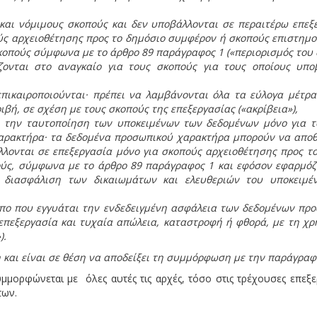
 και νόμιμους σκοπούς και δεν υποβάλλονται σε περαιτέρω επε
ύς αρχειοθέτησης προς το δημόσιο συμφέρον ή σκοπούς επιστημον
κοπούς σύμφωνα με το άρθρο 89 παράγραφος 1 («περιορισμός του 
ονται στο αναγκαίο για τους σκοπούς για τους οποίους υποβ
 επικαιροποιούνται· πρέπει να λαμβάνονται όλα τα εύλογα μέτ
βή, σε σχέση με τους σκοπούς της επεξεργασίας («ακρίβεια»),
την ταυτοποίηση των υποκειμένων των δεδομένων μόνο για το
αρακτήρα· τα δεδομένα προσωπικού χαρακτήρα μπορούν να αποθη
ονται σε επεξεργασία μόνο για σκοπούς αρχειοθέτησης προς το
πούς, σύμφωνα με το άρθρο 89 παράγραφος 1 και εφόσον εφαρμόζ
 διασφάλιση των δικαιωμάτων και ελευθεριών του υποκειμέν
πο που εγγυάται την ενδεδειγμένη ασφάλεια των δεδομένων πρ
πεξεργασία και τυχαία απώλεια, καταστροφή ή φθορά, με τη χ
).
και είναι σε θέση να αποδείξει τη συμμόρφωση με την παράγραφο
μορφώνεται με όλες αυτές τις αρχές, τόσο στις τρέχουσες επεξ
των.