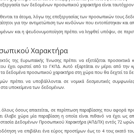
πεξεργασία των δεδομένων προσωπικού χαρακτήρα είναι ταυτόχρονα
θενται τα άτομα, λόγω της επεξεργασίας των προσωπικών τους δε
ραίτητοι για την αντιμετώπιση των κινδύνων που εντοπίστηκαν και
μένων και η ψευδονυμοποίηση πρέπει να ληφθεί υπόψιν, σε περιπ
οσωπικού Χαρακτήρα
τός της Ευρωπαϊκής Ένωσης πρέπει να εξετάζεται προσεκτικά κ
που έχει οριστεί από το ΓΚΠΔ. Αυτό εξαρτάται εν μέρει από την κ
ε τα δεδομένα προσωπικού χαρακτήρα στη χώρα που θα δεχτεί τα δε
μών πρέπει να υποβάλλονται σε νομικά δεσμευτικές συμφωνίες
α στα υποκείμενα των δεδομένων.
ι όλους όσους απαιτείται, σε περίπτωση παραβίασης που αφορά προ
τι έλαβε χώρα μία παραβίαση η οποία είναι πιθανό να έχει ως α
οστασία Δεδομένων Προσωπικού Χαρακτήρα (ΑΠΔΠΧ) εντός 72 ωρών
οδότηση να επιβάλει ένα εύρος προστίμων έως το 4 τοις εκατό το