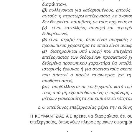
διαφάνεια»),
(β)
συλλέγονται για καθορισμένους, ρητούς
αυτούς· η περαιτέρω επεξεργασία για σκοπο
δεν θεωρείται ασύμβατη με τους αρχικούς σ
(γ)
είναι κατάλληλα, συναφή και περιορίζ
δεδομένων»),
(δ)
είναι ακριβή και, όταν είναι αναγκαίο,
προσωπικού χαρακτήρα τα οποία είναι ανακρι
(ε)
διατηρούνται υπό μορφή που επιτρέπει 
επεξεργασίας των δεδομένων προσωπικού χ
δεδομένα προσωπικού χαρακτήρα θα υποβάλλ
ιστορικής έρευνας ή για στατιστικούς σκο
που απαιτεί ο παρών κανονισμός για τη
αποθήκευσης»),
(στ)
υποβάλλονται σε επεξεργασία κατά τρό
τους από μη εξουσιοδοτημένη ή παράνομη ε
μέτρων («ακεραιότητα και εμπιστευτικότητα»
Ο υπεύθυνος επεξεργασίας φέρει την ευθύνη 
Η ΚΟΥΜΑΝΤΖΙΑΣ Α.Ε πρέπει να διασφαλίσει ότι συμ
επεξεργασίας, όπως νέων πληροφοριακών συστημά